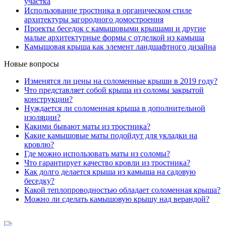
участка
Использование тростника в органическом стиле
архитектуры загородного домостроения
Проекты беседок с камышовыми крышами и другие
малые архитектурные формы с отделкой из камыша
Камышовая крыша как элемент ландшафтного дизайна
Новые вопросы
Изменятся ли цены на соломенные крыши в 2019 году?
Что представляет собой крыша из соломы закрытой
конструкции?
Нуждается ли соломенная крыша в дополнительной
изоляции?
Какими бывают маты из тростника?
Какие камышовые маты подойдут для укладки на
кровлю?
Где можно использовать маты из соломы?
Что гарантирует качество кровли из тростника?
Как долго делается крыша из камыша на садовую
беседку?
Какой теплопроводностью обладает соломенная крыша?
Можно ли сделать камышовую крышу над верандой?