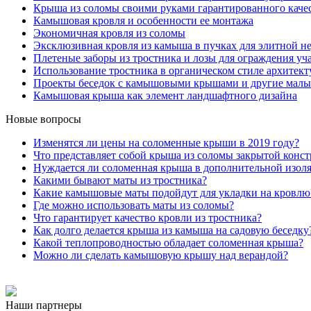
Крыша из соломы своими руками гарантированного каче
Камышовая кровля и особенности ее монтажа
Экономичная кровля из соломы
Эксклюзивная кровля из камыша в пучках для элитной 
Плетеные заборы из тростника и лозы для ограждения уч
Использование тростника в органическом стиле архитек
Проекты беседок с камышовыми крышами и другие малые
Камышовая крыша как элемент ландшафтного дизайна
Новые вопросы
Изменятся ли цены на соломенные крыши в 2019 году?
Что представляет собой крыша из соломы закрытой конс
Нуждается ли соломенная крыша в дополнительной изол
Какими бывают маты из тростника?
Какие камышовые маты подойдут для укладки на кровлю
Где можно использовать маты из соломы?
Что гарантирует качество кровли из тростника?
Как долго делается крыша из камыша на садовую беседку
Какой теплопроводностью обладает соломенная крыша?
Можно ли сделать камышовую крышу над верандой?
Наши партнеры