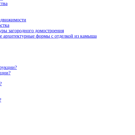
ства
недвижимости
астка
туры загородного домостроения
 архитектурные формы с отделкой из камыша
трукции?
яции?
?
?