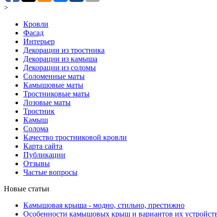
>
Кровли
Фасад
Интерьер
Декорации из тростника
Декорации из камыша
Декорации из соломы
Соломенные маты
Камышовые маты
Тростниковые маты
Лозовые маты
Тростник
Камыш
Солома
Качество тростниковой кровли
Карта сайта
Публикации
Отзывы
Частые вопросы
Новые статьи
Камышовая крыша - модно, стильно, престижно
Особенности камышовых крыш и вариантов их устройст