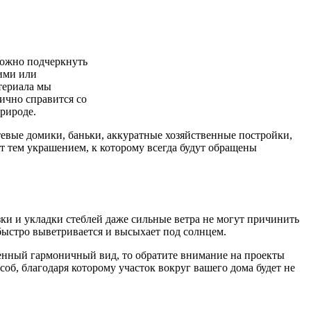
можно подчеркнуть
ими или
териала мы
ично справится со
рироде.
тевые домики, баньки, аккуратные хозяйственные постройки,
т тем украшением, к которому всегда будут обращены
ки и укладки стеблей даже сильные ветра не могут причинить
быстро выветривается и высыхает под солнцем.
шенный гармоничный вид, то обратите внимание на проекты
б, благодаря которому участок вокруг вашего дома будет не