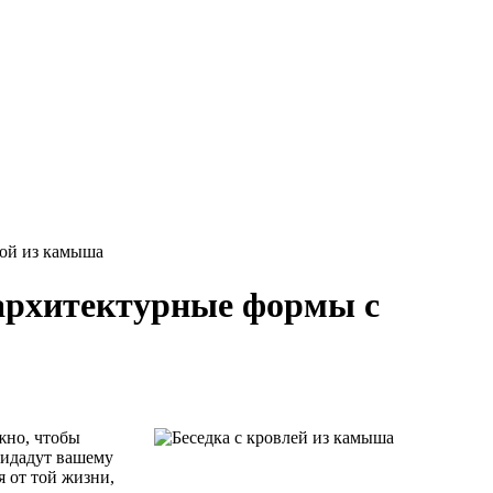
кой из камыша
архитектурные формы с
жно, чтобы
ридадут вашему
я от той жизни,