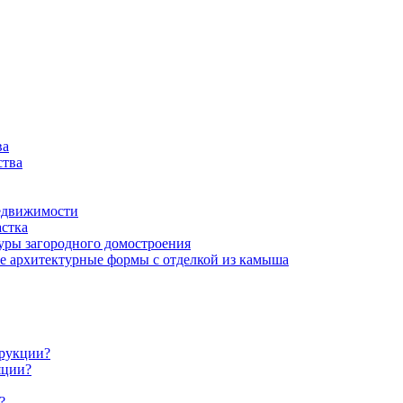
ва
ства
недвижимости
астка
туры загородного домостроения
 архитектурные формы с отделкой из камыша
трукции?
яции?
?