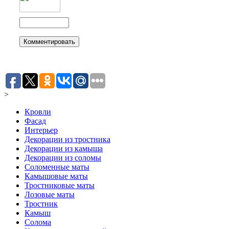
>
Кровли
Фасад
Интерьер
Декорации из тростника
Декорации из камыша
Декорации из соломы
Соломенные маты
Камышовые маты
Тростниковые маты
Лозовые маты
Тростник
Камыш
Солома