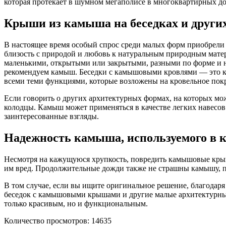
которая протекает в шумном мегаполисе в многоквартирных до
Крыши из камыша на беседках и други
В настоящее время особый спрос среди малых форм приобрел
близость с природой и любовь к натуральным природным мате
маленькими, открытыми или закрытыми, разными по форме и на
рекомендуем камыш. Беседки с камышовыми кровлями — это кр
всеми теми функциями, которые возложены на кровельное покр
Если говорить о других архитектурных формах, на которых мо
колодцы. Камыш может применяться в качестве легких навесов 
заинтересованные взгляды.
Надежность камыша, используемого в к
Несмотря на кажущуюся хрупкость, повредить камышовые крыши
им вред. Продолжительные дожди также не страшны камышу, по
В том случае, если вы ищите оригинальное решение, благода
беседок с камышовыми крышами и другие малые архитектурные 
только красивым, но и функциональным.
Количество просмотров: 14635