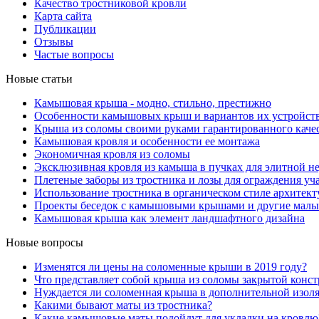
Качество тростниковой кровли
Карта сайта
Публикации
Отзывы
Частые вопросы
Новые статьи
Камышовая крыша - модно, стильно, престижно
Особенности камышовых крыш и вариантов их устройст
Крыша из соломы своими руками гарантированного каче
Камышовая кровля и особенности ее монтажа
Экономичная кровля из соломы
Эксклюзивная кровля из камыша в пучках для элитной 
Плетеные заборы из тростника и лозы для ограждения уч
Использование тростника в органическом стиле архитек
Проекты беседок с камышовыми крышами и другие малые
Камышовая крыша как элемент ландшафтного дизайна
Новые вопросы
Изменятся ли цены на соломенные крыши в 2019 году?
Что представляет собой крыша из соломы закрытой конс
Нуждается ли соломенная крыша в дополнительной изол
Какими бывают маты из тростника?
Какие камышовые маты подойдут для укладки на кровлю