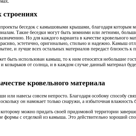
мах.
х строениях
и проекты беседок с камышовыми крышами, благодаря которым 
риалам. Такие беседки могут быть зимними или летними, больш
значению. Но для каждого варианта в качестве кровельного ма
асиво, эстетично, оригинально, стильно и надежно. Камыш отл
ытие, и лучше всех остальных материалов передаст близость к п
жет быть использован камыш, то к ним относятся небольшие гос
и козырьков от солнца, и в каждом случае данный материал буде
ачестве кровельного материала
 или навесы совсем непросто. Благодаря особому способу связ
скольку он намокает только снаружи, а избыточная влажность 
ря которому можно придать своей придомовой территории завер
формы с отделкой из камыша. Это действительно хороший спосо