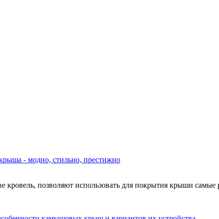
рыша - модно, стильно, престижно
е кровель, позволяют использовать для покрытия крыши самые 
собенности камышовых крыш и вариантов их устройства