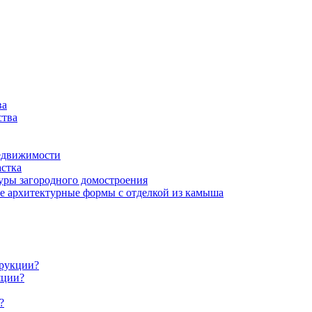
ва
ства
недвижимости
астка
туры загородного домостроения
 архитектурные формы с отделкой из камыша
трукции?
яции?
?