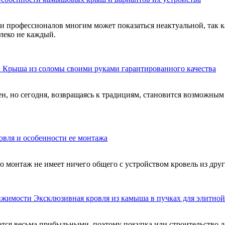
профессионалов многим может показаться неактуальной, так к
леко не каждый.
Крыша из соломы своими руками гарантированного качества
ен, но сегодня, возвращаясь к традициям, становится возможным
вля и особенности ее монтажа
 монтаж не имеет ничего общего с устройством кровель из друг
Эксклюзивная кровля из камыша в пучках для элитно
ся весьма прибыльными, поэтому покупка или строительство до