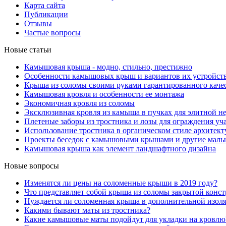
Карта сайта
Публикации
Отзывы
Частые вопросы
Новые статьи
Камышовая крыша - модно, стильно, престижно
Особенности камышовых крыш и вариантов их устройст
Крыша из соломы своими руками гарантированного каче
Камышовая кровля и особенности ее монтажа
Экономичная кровля из соломы
Эксклюзивная кровля из камыша в пучках для элитной 
Плетеные заборы из тростника и лозы для ограждения уч
Использование тростника в органическом стиле архитек
Проекты беседок с камышовыми крышами и другие малые
Камышовая крыша как элемент ландшафтного дизайна
Новые вопросы
Изменятся ли цены на соломенные крыши в 2019 году?
Что представляет собой крыша из соломы закрытой конс
Нуждается ли соломенная крыша в дополнительной изол
Какими бывают маты из тростника?
Какие камышовые маты подойдут для укладки на кровлю