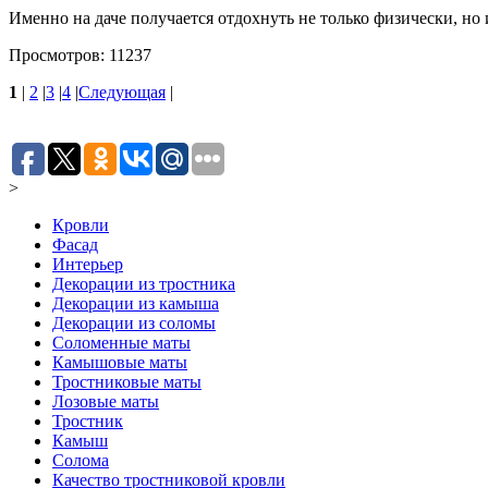
Именно на даче получается отдохнуть не только физически, но
Просмотров: 11237
1
|
2
|
3
|
4
|
Следующая
|
>
Кровли
Фасад
Интерьер
Декорации из тростника
Декорации из камыша
Декорации из соломы
Соломенные маты
Камышовые маты
Тростниковые маты
Лозовые маты
Тростник
Камыш
Солома
Качество тростниковой кровли