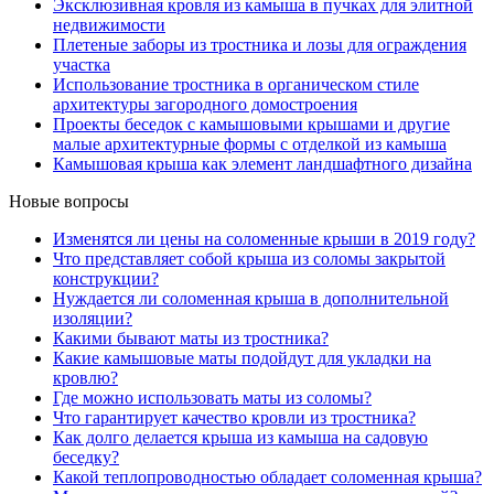
Эксклюзивная кровля из камыша в пучках для элитной
недвижимости
Плетеные заборы из тростника и лозы для ограждения
участка
Использование тростника в органическом стиле
архитектуры загородного домостроения
Проекты беседок с камышовыми крышами и другие
малые архитектурные формы с отделкой из камыша
Камышовая крыша как элемент ландшафтного дизайна
Новые вопросы
Изменятся ли цены на соломенные крыши в 2019 году?
Что представляет собой крыша из соломы закрытой
конструкции?
Нуждается ли соломенная крыша в дополнительной
изоляции?
Какими бывают маты из тростника?
Какие камышовые маты подойдут для укладки на
кровлю?
Где можно использовать маты из соломы?
Что гарантирует качество кровли из тростника?
Как долго делается крыша из камыша на садовую
беседку?
Какой теплопроводностью обладает соломенная крыша?