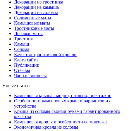
Декорации из тростника
Декорации из камыша
Декорации из соломы
Соломенные маты
Камышовые маты
Тростниковые маты
Лозовые маты
Тростник
Камыш
Солома
Качество тростниковой кровли
Карта сайта
Публикации
Отзывы
Частые вопросы
Новые статьи
Камышовая крыша - модно, стильно, престижно
Особенности камышовых крыш и вариантов их
устройства
Крыша из соломы своими руками гарантированного
качества
Камышовая кровля и особенности ее монтажа
Экономичная кровля из соломы