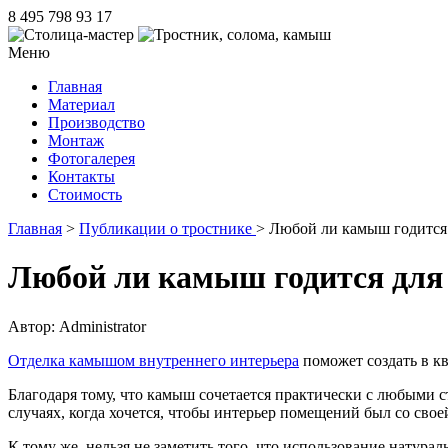
8 495 798 93 17
Меню
Главная
Материал
Производство
Монтаж
Фотогалерея
Контакты
Стоимость
Главная
>
Публикации о тростнике
> Любой ли камыш годится
Любой ли камыш годится для
Автор: Administrator
Отделка камышом внутреннего интерьера
поможет создать в к
Благодаря тому, что камыш сочетается практически с любыми 
случаях, когда хочется, чтобы интерьер помещений был со сво
К тому же, нельзя не заметить того, что использование натур