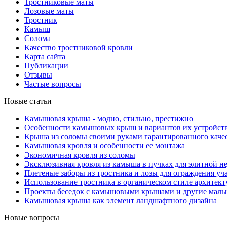
Тростниковые маты
Лозовые маты
Тростник
Камыш
Солома
Качество тростниковой кровли
Карта сайта
Публикации
Отзывы
Частые вопросы
Новые статьи
Камышовая крыша - модно, стильно, престижно
Особенности камышовых крыш и вариантов их устройст
Крыша из соломы своими руками гарантированного каче
Камышовая кровля и особенности ее монтажа
Экономичная кровля из соломы
Эксклюзивная кровля из камыша в пучках для элитной 
Плетеные заборы из тростника и лозы для ограждения уч
Использование тростника в органическом стиле архитек
Проекты беседок с камышовыми крышами и другие малые
Камышовая крыша как элемент ландшафтного дизайна
Новые вопросы