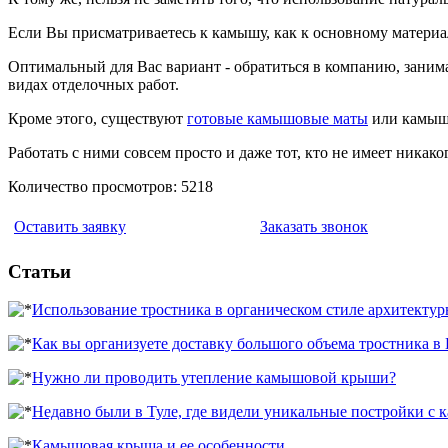
Если Вы присматриваетесь к камышу, как к основному материа
Оптимальный для Вас вариант - обратиться в компанию, зан
видах отделочных работ.
Кроме этого, существуют
готовые камышовые маты
или камышо
Работать с ними совсем просто и даже тот, кто не имеет ника
Количество просмотров: 5218
Оставить заявку
Заказать звонок
Статьи
Использование тростника в органическом стиле архитектур
Как вы организуете доставку большого объема тростника в
Нужно ли проводить утепление камышовой крыши?
Недавно были в Туле, где видели уникальные постройки с
Камышовая крыша и ее особенности