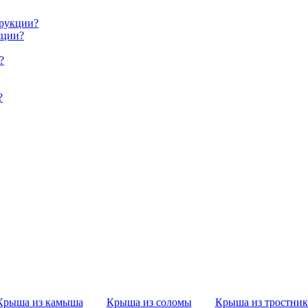
трукции?
яции?
?
?
Крыша из камыша
Крыша из соломы
Крыша из тростник