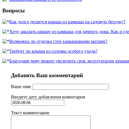
Вопросы
Как долго делается крыша из камыша на садовую беседку?
Хочу заказать крышу из камыша для дачного дома. Как и гд
Возможна ли отделка стен камышовыми матами?
Требует ли крыша из соломы особого ухода?
Благодаря чему можно увеличить срок эксплуатации крыш
Добавить Ваш комментарий
Ваше имя:
Введите дату добавления коментария
Текст комментария: