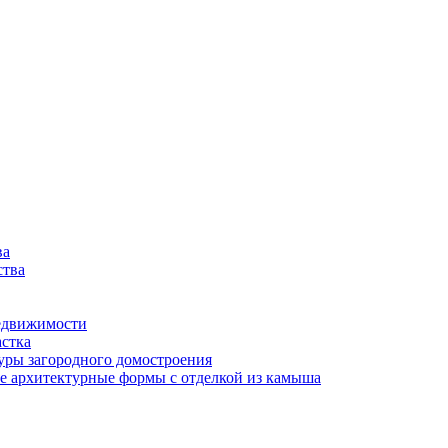
ва
ства
недвижимости
астка
туры загородного домостроения
 архитектурные формы с отделкой из камыша