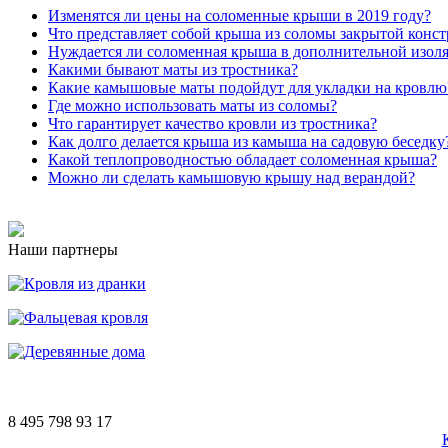
Изменятся ли цены на соломенные крыши в 2019 году?
Что представляет собой крыша из соломы закрытой конс
Нуждается ли соломенная крыша в дополнительной изол
Какими бывают маты из тростника?
Какие камышовые маты подойдут для укладки на кровлю
Где можно использовать маты из соломы?
Что гарантирует качество кровли из тростника?
Как долго делается крыша из камыша на садовую беседку
Какой теплопроводностью обладает соломенная крыша?
Можно ли сделать камышовую крышу над верандой?
Наши партнеры
8 495 798 93 17