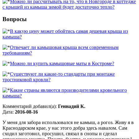
Можно ли рассчитывать на то, что в Новгороде в коттедже
с крышей из камыша зимой будет достаточно тепло?
Вопросы
В какую цену может обойтись самая дешевая крыша из
камыша?
Отвечает ли камышовая крыша всем современным
требованиям?
Можно ли купить камышовые маты в Костроме?
Существуют ли какие-то стандарты при монтаже
тростниковой кровли?
Какие страны являются производителями кровельного
камыша?
Комментарий добавил(а):
Геннадий К.
Дата:
2016-08-16
У меня для забора использовался не камыш, а рогоз. Живу я в
Краснодарском крае, у нас этого добра здесь навалом. Сам
сходил заготовил, просушил, связал в снопы и сделал